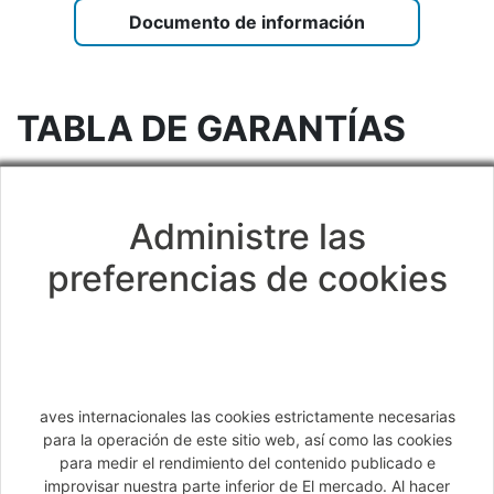
Documento de información
TABLA DE GARANTÍAS
Administre las
Cancelación / Modificación
preferencias de cookies
Garantía Cancelación de viaje
Limitación de garantía por asegurado.a
30000
Limitación de garantía por acontecimiento
60000
aves internacionales las cookies estrictamente necesarias
para la operación de este sitio web, así como las cookies
Interrupción de estancia
para medir el rendimiento del contenido publicado e
improvisar nuestra parte inferior de El mercado. Al hacer