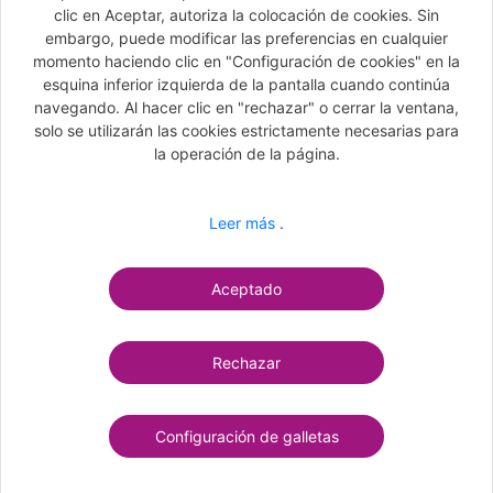
Interrupción de estancia
clic en Aceptar, autoriza la colocación de cookies. Sin
embargo, puede modificar las preferencias en cualquier
Limitación de garantía por asegurado.a
momento haciendo clic en "Configuración de cookies" en la
22500
esquina inferior izquierda de la pantalla cuando continúa
navegando. Al hacer clic en "rechazar" o cerrar la ventana,
Limitación de garantía por acontecimiento
solo se utilizarán las cookies estrictamente necesarias para
45000
la operación de la página.
Leer más
.
AVISO LEGAL
TÉRMINOS DE SERVICIO
POLÍTICA DE PRIVACIDAD
CONTACTAR
PREGUNTAS MÁS FRECUENTES