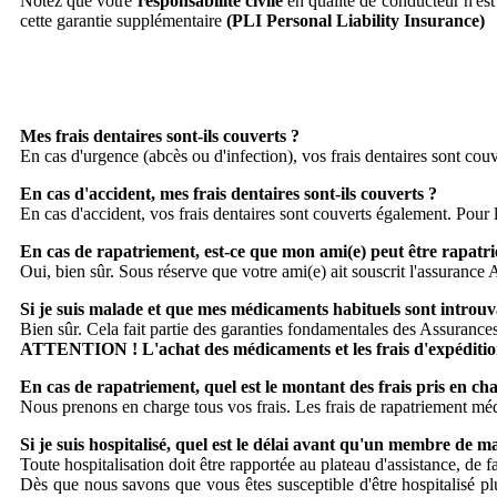
Notez que votre
responsabilité civile
en qualité de conducteur n'es
cette garantie supplémentaire
(PLI Personal Liability Insurance)
Mes frais dentaires sont-ils couverts ?
En cas d'urgence (abcès ou d'infection), vos frais dentaires sont cou
En cas d'accident, mes frais dentaires sont-ils couverts ?
En cas d'accident, vos frais dentaires sont couverts également. Pour
En cas de rapatriement, est-ce que mon ami(e) peut être rapatri
Oui, bien sûr. Sous réserve que votre ami(e) ait souscrit l'assurance
Si je suis malade et que mes médicaments habituels sont introuva
Bien sûr. Cela fait partie des garanties fondamentales des Assuran
ATTENTION ! L'achat des médicaments et les frais d'expédition 
En cas de rapatriement, quel est le montant des frais pris en ch
Nous prenons en charge tous vos frais. Les frais de rapatriement médi
Si je suis hospitalisé, quel est le délai avant qu'un membre de ma
Toute hospitalisation doit être rapportée au plateau d'assistance, de f
Dès que nous savons que vous êtes susceptible d'être hospitalisé plu