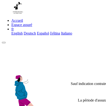
Accueil
Espace assuré
fr
English
Deutsch
Español
čeština
Italiano
Sauf indication contrai
La période d'assur