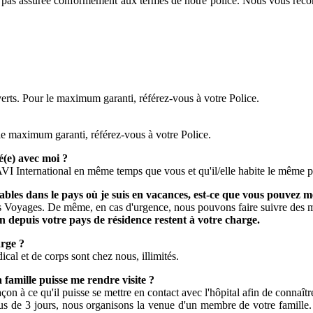
t pas assurée conformément aux termes de notre police. Nous vous re
verts. Pour le maximum garanti, référez-vous à votre Police.
 le maximum garanti, référez-vous à votre Police.
é(e) avec moi ?
 AVI International en même temps que vous et qu'il/elle habite le même 
bles dans le pays où je suis en vacances, est-ce que vous pouvez me
ces Voyages. De même, en cas d'urgence, nous pouvons faire suivre des 
depuis votre pays de résidence restent à votre charge.
arge ?
cal et de corps sont chez nous, illimités.
 famille puisse me rendre visite ?
açon à ce qu'il puisse se mettre en contact avec l'hôpital afin de connaîtr
s de 3 jours, nous organisons la venue d'un membre de votre famille. S